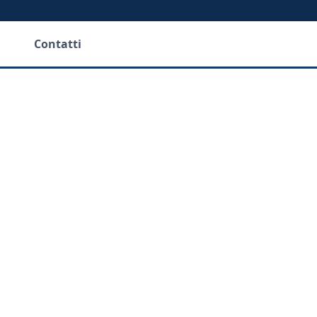
Contatti
ne del Parco 
na testimonia
ensibilità