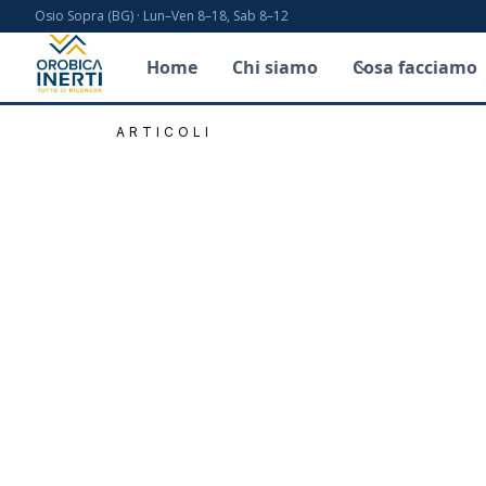
Osio Sopra (BG) · Lun–Ven 8–18, Sab 8–12
Home
Chi siamo
Cosa facciamo
ARTICOLI
Inaugurazio
Quistini: U
impegno e s